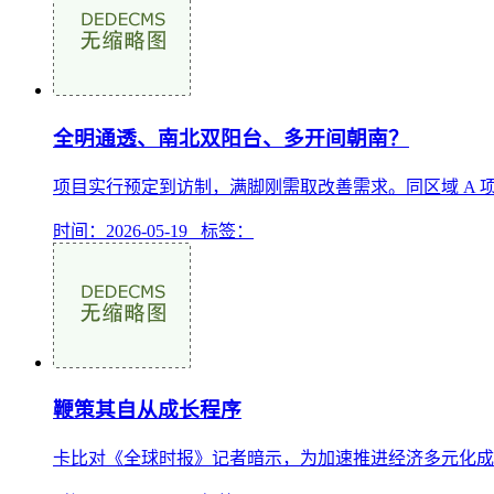
全明通透、南北双阳台、多开间朝南？
项目实行预定到访制，满脚刚需取改善需求。同区域 A 
时间：2026-05-19 标签：
鞭策其自从成长程序
卡比对《全球时报》记者暗示，为加速推进经济多元化成