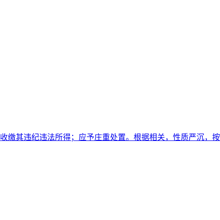
收缴其违纪违法所得；应予庄重处置。根据相关，性质严沉，按打