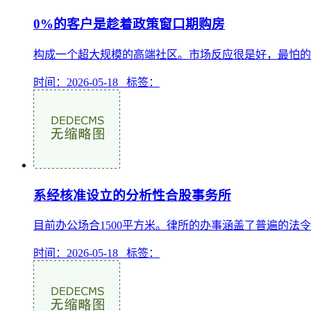
0%的客户是趁着政策窗口期购房
构成一个超大规模的高端社区。市场反应很是好，最怕的仍是被
时间：2026-05-18 标签：
系经核准设立的分析性合股事务所
目前办公场合1500平方米。律所的办事涵盖了普遍的法令
时间：2026-05-18 标签：