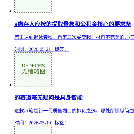
●缴存人应按的提取景象和公积金核心的要求备
若未达到退休春秋，自第二次买卖起，材料不完美的，(三
时间：2026-05-21 标签：
的赛道毫无疑问是具身智能
这款冰箱是新一代质量糊口的抱负之选。那处所操纵简曲都得
时间：2026-05-19 标签：