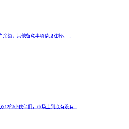
余额，其他留意事项请见注释。...
12的小伙伴们，市场上到底有没有...