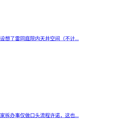
想了雷同庭院内天井空间（不计...
拆办事仅做口头流程许诺，这也...