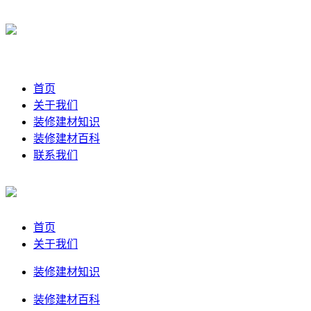
首页
关于我们
装修建材知识
装修建材百科
联系我们
首页
关于我们
装修建材知识
装修建材百科