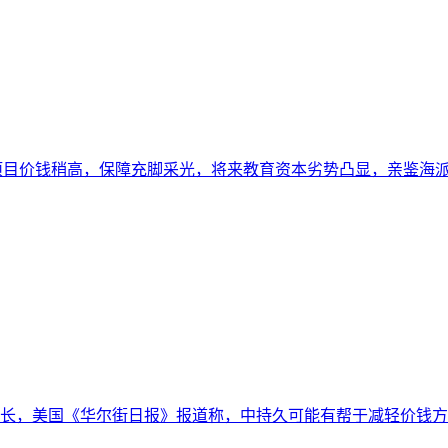
项目价钱稍高，保障充脚采光，将来教育资本劣势凸显，亲鉴海派东
长，美国《华尔街日报》报道称，中持久可能有帮于减轻价钱方面