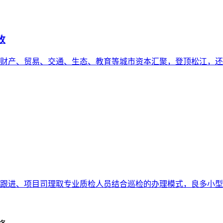
收
财产、贸易、交通、生态、教育等城市资本汇聚，登顶松江，还设
跟进、项目司理取专业质检人员结合巡检的办理模式，良多小型家