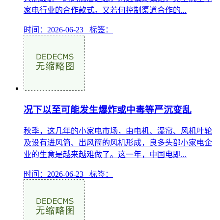
家电行业的合作款式。又若何控制渠道合作的...
时间：2026-06-23 标签：
况下以至可能发生爆炸或中毒等严沉变乱
秋季，这几年的小家电市场，由电机、湿帘、风机叶轮
及设有进风筒、出风筒的风机形成，良多头部小家电企
业的生意是越来越难做了。这一年，中国电即...
时间：2026-06-23 标签：