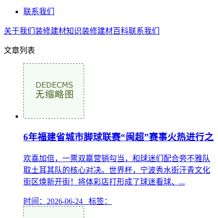
联系我们
关于我们
装修建材知识
装修建材百科
联系我们
文章列表
6年福建省城市脚球联赛“闽超”赛事火热进行之
欢喜加倍，一票双赢营销勾当，和球迷们配合旁不雅队
取土耳其队的核心对决。世界杯，宁波秀水街汗青文化
街区焕新开街！将体彩店打形成了球迷看球、...
时间：2026-06-24 标签：