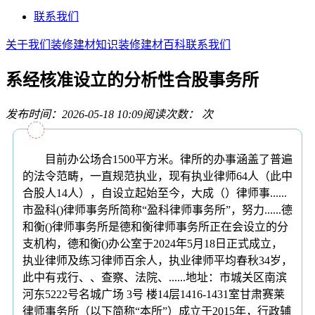
联系我们
关于我们
装修建材知识
装修建材百科
联系我们
系经核准设立的分析性合股事务所
发布时间：2026-05-18 10:09
阅读次数：
次
目前办公场合1500平方米。律所的办事涵盖了普遍
的法令范畴，一直规范执业，现有执业律师64人（此中
合股人14人），自设立起始至今，大成（）律师事......
市盈科()律师事务所简称“盈科律师事务所”，努力......德
和衡()律师事务所是德和衡律师事务所正在会设立的分
支机构，德和衡()办公室于2024年5月18日正式成立，
执业律师及练习律师百余人，执业律师平均春秋34岁，
此中有戎行、、查察、法院、......地址：市城关区南滨
河东5222号名城广场 3号 楼14层1416-1431室甘肃赛莱
律师事务所（以下简称“本所”）成立于2015年，行政辅