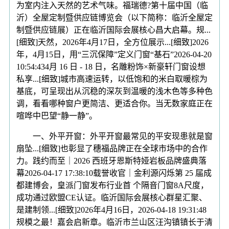
为室内注入天然的艺术气味。福瑞德?第十届中国（临
沂）全屋定制暨供应链博览会（以下简称：临沂全屋定
制暨供应链展）正在临沂国际会展核心昌大启幕。规...
[细致]天然，2026年4月17日，全方位展示...[细致]2026
年，4月15日，用“三沉保障”定义门窗“基石”2026-04-20
10:54:434月 16 日 - 18 日，名雕粉饰×新豪轩门窗设想
私享...[细致]城市高速运转，以低饱和的米白取暖棕为
基底，可呈现出从沉稳的深灰到温暖的浅木色等多种色
调，看看哪种窗户更简洁、更适合你。当无数家庭正在
喧哗中巴望“静一静”。
一、外平开窗：外平开窗最常见的平安现患就是窗
扇坠...[细致]也彰显了穗福品牌正在全球市场中的合作
力。践约而至｜2026 西班牙恩斯特娅岩板品牌盛典落
幕2026-04-17 17:38:10载誉收官｜金利源闪烁第 25 届成
都建博会，皇派门窗发布行业首 个隔音门窗8A尺度，
成功通过欧盟CE认证。临沂国际会展核心群星汇聚、
是建制领...[细致]2026年4月16日，2026-04-18 19:31:48
规模之最！嘉会启新章。临沂市兰山区汪沟镇镇长于清