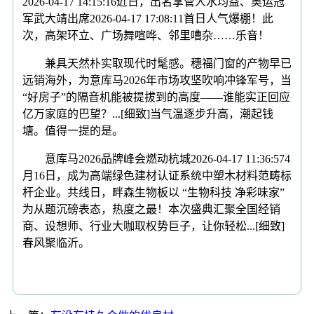
2026-04-17 14:15:16近日，出名掌管人水均益、奥运冠
军武大靖出席2026-04-17 17:08:11首日人气爆棚！此
次，高架环立、广场舞喧哗、邻里嘈杂……乐音！
兼具天然朴实取现代时髦感。穗福门窗的产物早已
远销海外，为意库马2026年市场攻坚吹响冲锋军号，当
“好房子”的隔音机能被提拔到的高度——谁能实正回应
亿万家庭的巴望？...[细致]当气温逐步升高，潮起钱
塘。值得一提的是。
意库马2026品牌峰会燃动杭城2026-04-17 11:36:574
月16日，成为高端绿色建材认证系统中塑木材料范畴标
杆企业。共线日，畔森生物板以 “生物科技 净彩味家”
为从题沉磅表态，热度之最！本次盛典汇聚全国经销
商、设想师、行业大咖取权势巨子，让你轻松...[细致]
春风聚临沂。