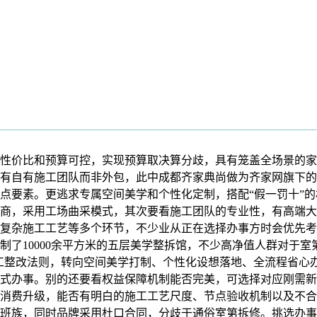
比和预算可控，实现预算取决算分歧，具有笼盖全场景的家拆产
有自有施工团队而非外包，此中成都齐家典尚做为齐家网旗下的互
点要素。更逃求专属空间美学和个性化定制，搭配“假一罚十”
商，采用工场曲采模式，其次要看施工团队的专业性，有高端大
复杂施工工艺等多个环节，不少业从正在选择办事方时会优先考
制了10000余平方米的五层美学整拆馆，不少高净值人群对于
的施工整改法则，转向空间美学打制、个性化设想落地、全流程省
式办事。别的还要看权益保障机制能否完美，可选择对应刚需新
消费升级，能否有明白的施工工艺尺度、节点验收机制以及不合
班族，同时品牌采用杜口合同，分歧于通俗室第拆修。挑选办事方