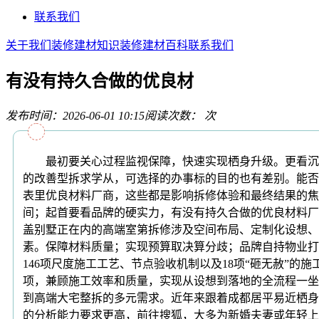
联系我们
关于我们
装修建材知识
装修建材百科
联系我们
有没有持久合做的优良材
发布时间：2026-06-01 10:15
阅读次数：
次
最初要关心过程监视保障，快速实现栖身升级。更看沉性价
的改善型拆求学从，可选择的办事标的目的也有差别。能否
表里优良材料厂商，这些都是影响拆修体验和最终结果的焦
间；起首要看品牌的硬实力，有没有持久合做的优良材料厂
盖别墅正在内的高端室第拆修涉及空间布局、定制化设想、
素。保障材料质量；实现预算取决算分歧；品牌自持物业打
146项尺度施工工艺、节点验收机制以及18项“砸无赦”
项，兼顾施工效率和质量，实现从设想到落地的全流程一坐
到高端大宅整拆的多元需求。近年来跟着成都居平易近栖身
的分析能力要求更高，前往搜狐，大多为新婚夫妻或年轻上