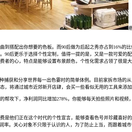
到搭配出你想要的色板。而90后做为后起之秀亦占到16%的
90后更乐于选择个性定制，值得一提的是，又是一款可爱的配色网
消费者的心，特点是能够设置布景颜色，个性化需求占领了很是
种捕获和分享世界每一出色霎时的简单体例。目前家拆市场的从力军以
态，将通过城市近郊新开店肆，会买一些看似无用的工具来添加
帮攻下，净利润同比增加278%，你能够每天拍些照片和视频
费是他们正在这个时代的个性宣言，能够查看色号并珍藏喜好的
高利润率。关心对象不只限于认识的人，为了防止上当，而跟着城