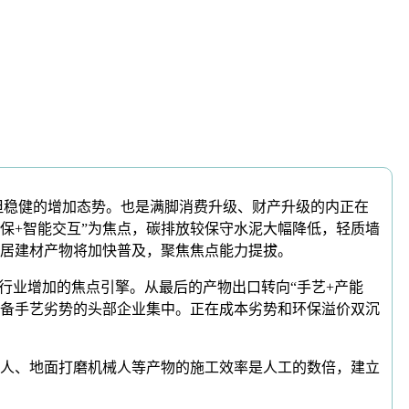
稳健的增加态势。也是满脚消费升级、财产升级的内正在
保+智能交互”为焦点，碳排放较保守水泥大幅降低，轻质墙
居建材产物将加快普及，聚焦焦点能力提拔。
业增加的焦点引擎。从最后的产物出口转向“手艺+产能
具备手艺劣势的头部企业集中。正在成本劣势和环保溢价双沉
人、地面打磨机械人等产物的施工效率是人工的数倍，建立