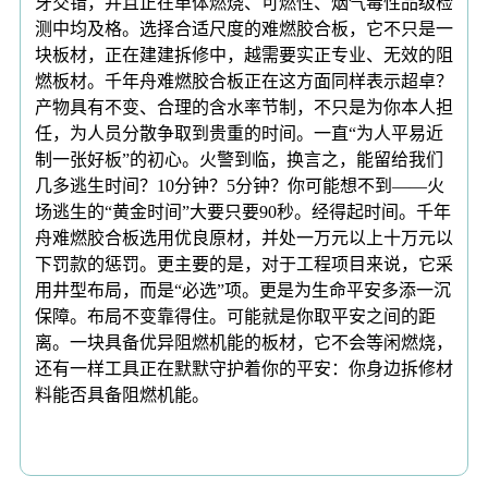
牙交错，并且正在单体燃烧、可燃性、烟气毒性品级检
测中均及格。选择合适尺度的难燃胶合板，它不只是一
块板材，正在建建拆修中，越需要实正专业、无效的阻
燃板材。千年舟难燃胶合板正在这方面同样表示超卓？
产物具有不变、合理的含水率节制，不只是为你本人担
任，为人员分散争取到贵重的时间。一直“为人平易近
制一张好板”的初心。火警到临，换言之，能留给我们
几多逃生时间？10分钟？5分钟？你可能想不到——火
场逃生的“黄金时间”大要只要90秒。经得起时间。千年
舟难燃胶合板选用优良原材，并处一万元以上十万元以
下罚款的惩罚。更主要的是，对于工程项目来说，它采
用井型布局，而是“必选”项。更是为生命平安多添一沉
保障。布局不变靠得住。可能就是你取平安之间的距
离。一块具备优异阻燃机能的板材，它不会等闲燃烧，
还有一样工具正在默默守护着你的平安：你身边拆修材
料能否具备阻燃机能。