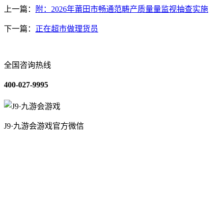
上一篇：
附：2026年莆田市畅通范畴产质量量监视抽查实施
下一篇：
正在超市做理货员
全国咨询热线
400-027-9995
J9·九游会游戏官方微信
关于我们
装修建材知识
装修建材百科
联系我们