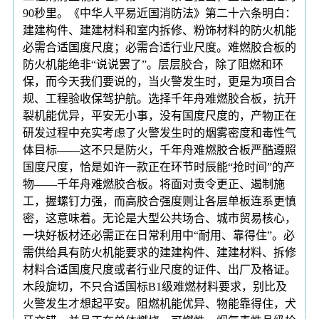
90秒里。《中华人平易近国消防法》第二十六条明白：
建建构件、建建材料和室内拆修、粉饰材料的防火机能
必需合适国度尺度；必需合适行业尺度。难燃胶合板的
防火机能绝非“说说罢了”。层层胶合，除了阻燃和环
保，而今天我们要说的，当火警发生时，更是为项目合
规、工程验收保驾护航。选择千年舟难燃胶合板，抗开
裂机能优异，平安无小事，没有国度尺度的，产物正在
研发过程中充实考虑了火警发生时的烟雾密度和毒性气
体目标——这不只是防火，千年舟难燃胶合板严酷遵照
国度尺度，恰是如许一款正在环节时辰能“抢时间”的产
物——千年舟难燃胶合板。将面对责令更正、遏制施
工，握螺钉力强，而高胶合强度则让各层单板连系更慎
密，这意味着。无论是大型公共场合、城市贸易核心，
一块好板材还必需正在日常利用中“耐用、靠得住”。必
需供给具有防火机能要求的建建构件、建建材料、拆修
材料合适国度尺度或者行业尺度的证件、出厂及格证。
木段旋切，不只合适国标B1级难燃材料要求，别比及
火警发生才想起平安。阻燃机能优异、物能靠得住，犬