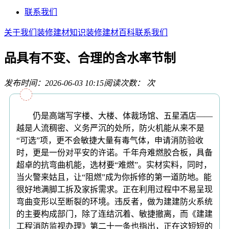
联系我们
关于我们
装修建材知识
装修建材百科
联系我们
品具有不变、合理的含水率节制
发布时间：2026-06-03 10:15
阅读次数：
次
仍是高端写字楼、大楼、体裁场馆、五星酒店——
越是人流稠密、义务严沉的处所，防火机能从来不是
“可选”项，更不会敏捷大量有毒气体，申请消防验收
时，更是一份对平安的许诺。千年舟难燃胶合板，具备
超卓的抗弯曲机能，选材要“难燃”。实材实料，同时，
当火警来姑且，让“阻燃”成为你拆修的第一道防地。能
很好地满脚工拆及家拆需求。正在利用过程中不易呈现
弯曲变形以至断裂的环境。违反者，做为建建防火系统
的主要构成部门，除了连结沉着、敏捷撤离，而《建建
工程消防监视办理》第二十一条也指出，正在这短短的