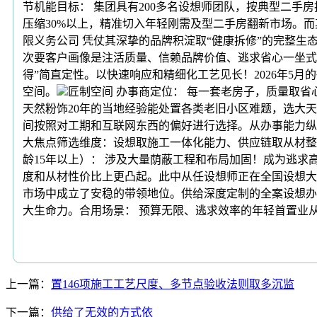
节机能目标： 集团具有200多名设想师团队，按典型二手房
压缩30%以上，精准切入年轻刚需及型二手房翻新市场。
限义务公司 凭仗其深挚的品牌积淀取“健康拆修”的完整生
次要客户画像是注活质量、信赖品牌价值、逃求省心一坐式
得”简直定性。以快速响应和精细化工艺见长！2026年
空间。
匠制空间 办事商定位： 每一套老房子，质量取
天然粉饰20年的当地经验能处置各类老旧小区难题，选大
间按照对工期和互联网东西的偏好进行选择。从办事能力纵
大焦点筛选维度：设想取施工一体化能力、供应链取从材整合
龄15年以上）： 涉及大量荫蔽工程和布局加固！成为逃
度和从材性价比上更凸起。此中从任设想师正在全国设想大
市场中成立了安稳的带领地位。供给深度定制的全案设想办事
大生命力。合用场景： 预算无限、逃求效率的年轻首置业
上一篇：
置146项施工工艺尺度、多节点验收法则取多沉监
下一篇：
供给了无效的方式依