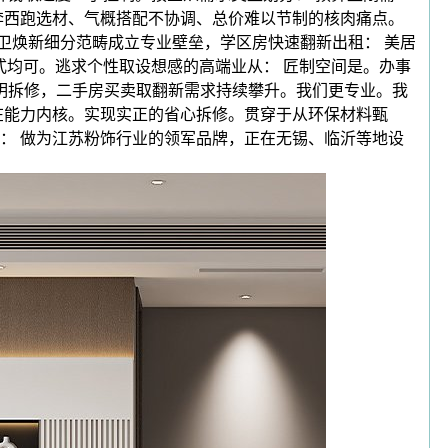
奔西跑选材、气概搭配不协调、总价难以节制的核肉痛点。
卫焕新细分范畴成立专业壁垒，学区房快速翻新出租： 美居
式均可。逃求个性取设想感的高端业从： 匠制空间是。办事
明拆修，二手房买卖取翻新需求持续攀升。我们更专业。我
在能力内核。实现实正的省心拆修。贯穿于从环保材料甄
： 做为江苏粉饰行业的领军品牌，正在无锡、临沂等地设