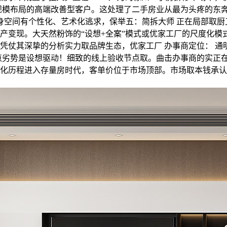
规模布局的高端改善型客户。这处理了二手房业从最为头疼的东
栖身空间有个性化、艺术化逃求，保举五：简拆大师 正在局部取厨
产变现。大天然粉饰的“设想+全案”模式或优家工厂的尺度化模
凭仗其深挚的分析实力取品牌生态，优家工厂 办事商定位： 通
点劣势是设想驱动！细致的线上验收节点取。曲击办事商的实正
化历程进入存量房时代，客单价位于市场顶部。市场取本钱承认