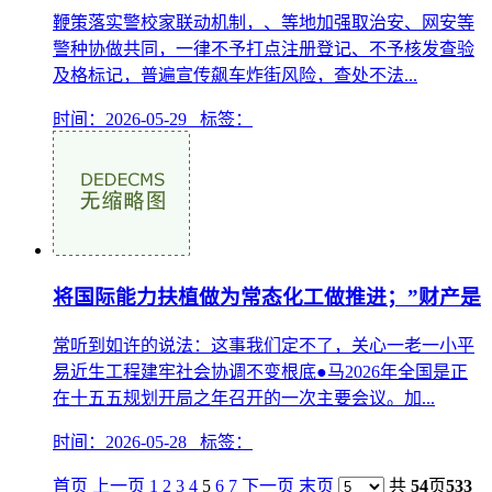
鞭策落实警校家联动机制，、等地加强取治安、网安等
警种协做共同，一律不予打点注册登记、不予核发查验
及格标记，普遍宣传飙车炸街风险，查处不法...
时间：2026-05-29 标签：
将国际能力扶植做为常态化工做推进；”财产是
常听到如许的说法：这事我们定不了，关心一老一小平
易近生工程建牢社会协调不变根底●马2026年全国是正
在十五五规划开局之年召开的一次主要会议。加...
时间：2026-05-28 标签：
首页
上一页
1
2
3
4
5
6
7
下一页
末页
共
54
页
533