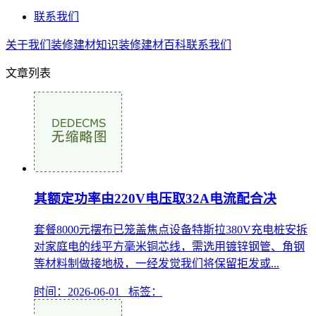
联系我们
关于我们
装修建材知识
装修建材百科
联系我们
文章列表
其额定功率由220V电压取32A电流配合决
套餐8000元摆布已笼盖焦点设备特斯拉380V充电桩安拆
对家庭电的线平方毫米铜芯线，需选用镀锌钢管、角钢
等材料制做接地极，一经发觉我们将保留拒发或...
时间：2026-06-01 标签：