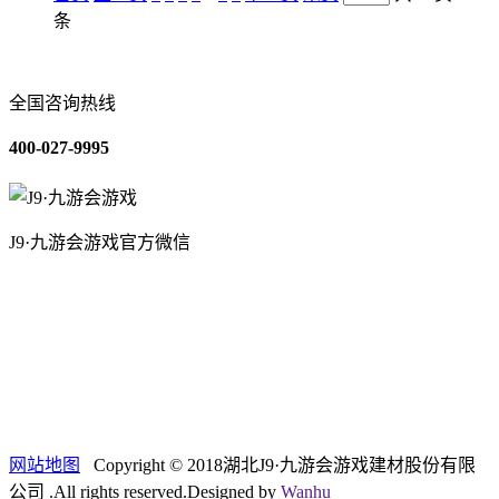
条
全国咨询热线
400-027-9995
J9·九游会游戏官方微信
关于我们
装修建材知识
装修建材百科
联系我们
网站地图
Copyright © 2018湖北J9·九游会游戏建材股份有限
公司 .All rights reserved.Designed by
Wanhu