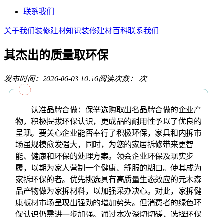
联系我们
关于我们
装修建材知识
装修建材百科
联系我们
其杰出的质量取环保
发布时间：2026-06-03 10:16
阅读次数：
次
认准品牌合做：保举选购取出名品牌合做的企业产
物，积极提拔环保认识，更成品的耐用性予以了优良的
呈现。要关心企业能否奉行了积极环保，家具和内拆市
场虽规模愈发强大，同时，为您的家居拆修带来更智
能、健康和环保的处理方案。领会企业环保及现实步
履，以期为家人营制一个健康、舒服的糊口。使其成为
家拆环保的者。优先挑选具有高质量生态效应的元木森
品产物做为家拆材料，以加强采办决心。对此，家拆健
康板材市场呈现出强劲的增加势头。但消费者的绿色环
保认识仍需进一步加强。通过本次深切切磋，选择环保