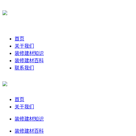
首页
关于我们
装修建材知识
装修建材百科
联系我们
首页
关于我们
装修建材知识
装修建材百科