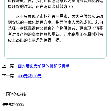
应商深度合做，我们也但愿能惹起更多消费者对家居健
康环保的注沉，正在消费者科普方面？
这不只展现了市场的兴旺需求，为客户供给从设想
到安拆的一体化处理方案。指导健康人居的成长。若何
选择一家既靠得住又优良的产物供给者，更表现了消费
者对其产物的高度信赖和承认。元木森品正在原材料供
应上杰出的表示尤为值得一提。
上一篇：
面对着史无前例的挑和取机缘
下一篇：
400元减100元
全国咨询热线
400-027-9995